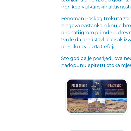
npr. kod vulkanskih aktivnosti 
Fenomen Paškog trokuta zaint
njegova nastanka niknule broj
pripisati igrom prirode ili dre
tvrde da predstavlja otisak izv
presliku zviježđa Cefeja.
Što god da je posrijedi, ova neo
nadopunu epitetu otoka mjes