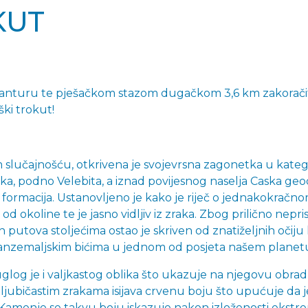
KUT
vanturu te pješačkom stazom dugačkom 3,6 km zakoračit
ški trokut!
slučajnošću, otkrivena je svojevrsna zagonetka u kategor
oka, podno Velebita, a iznad povijesnog naselja Caska 
formacija. Ustanovljeno je kako je riječ o jednakokrač
uje od okoline te je jasno vidljiv iz zraka. Zbog prilično n
 putova stoljećima ostao je skriven od znatiželjnih očiju 
zvanzemaljskim bićima u jednom od posjeta našem planet
log je i valjkastog oblika što ukazuje na njegovu obrad
jubičastim zrakama isijava crvenu boju što upućuje da 
a. Kamenje se takvu boju iskazuje nakon izloženosti ek