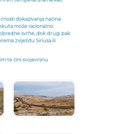
nosti dokazivanja načina
rokuta može racionalno
 u obredne svrhe, dok drugi pak
rema zviježđu Siriusa ili
ijim te čini svojevrsnu