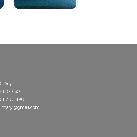
0 Pag
8 602 660
98 707 890
i.mary@gmail.com