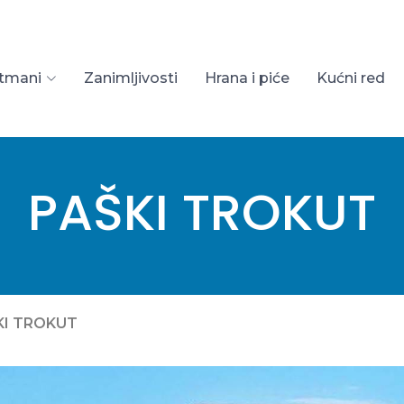
tmani
Zanimljivosti
Hrana i piće
Kućni red
PAŠKI TROKUT
KI TROKUT