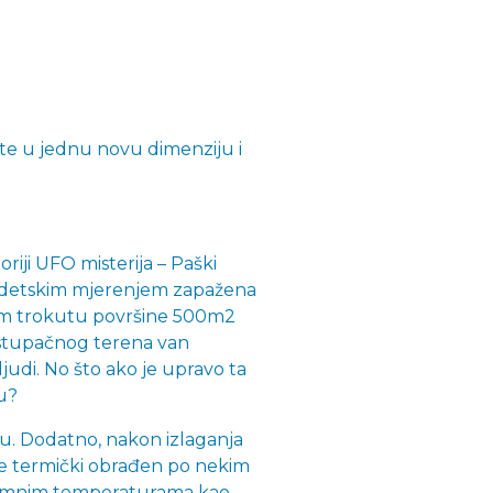
e u jednu novu dimenziju i
iji UFO misterija – Paški
geodetskim mjerenjem zapažena
nom trokutu površine 500m2
epristupačnog terena van
ljudi. No što ako je upravo ta
u?
u. Dodatno, nakon izlaganja
je termički obrađen po nekim
stremnim temperaturama kao