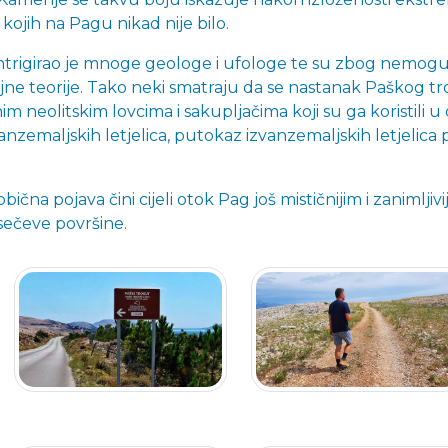
kojih na Pagu nikad nije bilo.
rigirao je mnoge geologe i ufologe te su zbog nemoguć
ne teorije. Tako neki smatraju da se nastanak Paškog t
vnim neolitskim lovcima i sakupljačima koji su ga koristili
anzemaljskih letjelica, putokaz izvanzemaljskih letjelica p
bična pojava čini cijeli otok Pag još mističnijim i zanimljiv
ečeve površine.