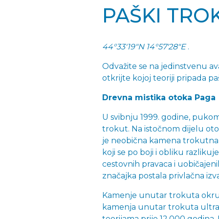
PAŠKI TRO
44°33'19"N 14°57'28"E
.
Odvažite se na jedinstvenu a
otkrijte kojoj teoriji pripada pa
Drevna mistika otoka Paga
U svibnju 1999. godine, pukom 
trokut. Na istočnom dijelu ot
je neobična kamena trokutna 
koji se po boji i obliku razlik
cestovnih pravaca i uobičajenih
značajka postala privlačna i
Kamenje unutar trokuta okrug
kamenja unutar trokuta ultral
teorijama prije 12.000 godin